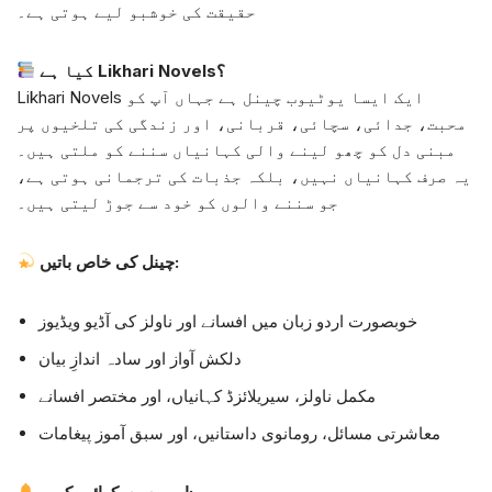
حقیقت کی خوشبو لیے ہوتی ہے۔
کیا ہے Likhari Novels؟
Likhari Novels ایک ایسا یوٹیوب چینل ہے جہاں آپ کو
محبت، جدائی، سچائی، قربانی، اور زندگی کی تلخیوں پر
مبنی دل کو چھو لینے والی کہانیاں سننے کو ملتی ہیں۔
یہ صرف کہانیاں نہیں، بلکہ جذبات کی ترجمانی ہوتی ہے،
جو سننے والوں کو خود سے جوڑ لیتی ہیں۔
چینل کی خاص باتیں:
خوبصورت اردو زبان میں افسانے اور ناولز کی آڈیو ویڈیوز
دلکش آواز اور سادہ اندازِ بیان
مکمل ناولز، سیریلائزڈ کہانیاں، اور مختصر افسانے
معاشرتی مسائل، رومانوی داستانیں، اور سبق آموز پیغامات