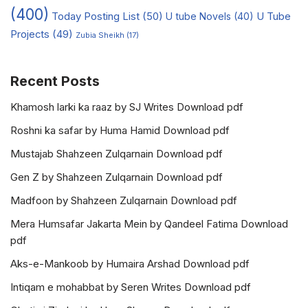
(400)
Today Posting List
(50)
U tube Novels
(40)
U Tube
Projects
(49)
Zubia Sheikh
(17)
Recent Posts
Khamosh larki ka raaz by SJ Writes Download pdf
Roshni ka safar by Huma Hamid Download pdf
Mustajab Shahzeen Zulqarnain Download pdf
Gen Z by Shahzeen Zulqarnain Download pdf
Madfoon by Shahzeen Zulqarnain Download pdf
Mera Humsafar Jakarta Mein by Qandeel Fatima Download
pdf
Aks-e-Mankoob by Humaira Arshad Download pdf
Intiqam e mohabbat by Seren Writes Download pdf