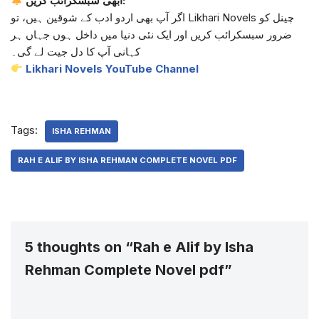
ابھی سبسکرائب کریں:
اگر آپ بھی اردو ادب کے شوقین ہیں، تو Likhari Novels چینل کو
ضرور سبسکرائب کریں اور ایک نئی دنیا میں داخل ہوں جہاں ہر
کہانی آپ کا دل جیت لے گی۔
Likhari Novels YouTube Channel
Tags:
ISHA REHMAN
RAH E ALIF BY ISHA REHMAN COMPLETE NOVEL PDF
5 thoughts on “Rah e Alif by Isha
Rehman Complete Novel pdf”