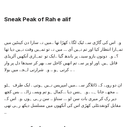
Sneak Peak of Rah e alif
وہ اس کی گاڑی سے ٹیک لگاۓ کھڑا تھا ..میں نے سارا دن کینٹین میں
تمہارا انتظار کیا اور تم نہیں آی … میں نے تو تمہیں وقت نہیں دیا تھا
؟.. وہ دونوں بازو سینے پر باندھ گیا ..ایک تو تمہاری آنکھیں آلریڈی
قاتل ہیں .اور او پر سے تم انھیں کاجل سے بھر کر سیدھا دل پر وار
کرتی ہو .. وہ شرارتی لہجے میں بولا .. .
ان دو روپے کے ڈائلاگز سے ..میں امپریس نہیں ہوتی . ایک طرف ہٹو
.. مجھے جانا ہے ..وہ ہنس دیا …کمال ہو تم ویسے زالے .. بس کچھ
دیر رک کر میری بات سن لو … سناؤ .. سن رہی ہوں .وہ اس کے
مقابل کونفدنٹلی کھڑی اس کی آنکھوں میں مسلسل دیکھ رہی تھی
..