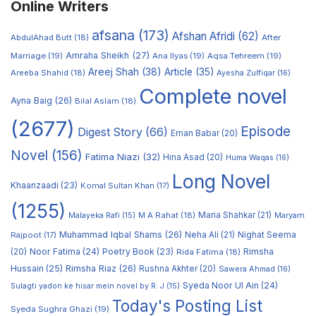
Online Writers
afsana
(173)
Afshan Afridi
(62)
AbdulAhad Butt
(18)
After
Amraha Sheikh
(27)
Marriage
(19)
Ana Ilyas
(19)
Aqsa Tehreem
(19)
Areej Shah
(38)
Article
(35)
Areeba Shahid
(18)
Ayesha Zulfiqar
(16)
Complete novel
Ayna Baig
(26)
Bilal Aslam
(18)
(2677)
Episode
Digest Story
(66)
Eman Babar
(20)
Novel
(156)
Fatima Niazi
(32)
Hina Asad
(20)
Huma Waqas
(16)
Long Novel
Khaanzaadi
(23)
Komal Sultan Khan
(17)
(1255)
M A Rahat
(18)
Maria Shahkar
(21)
Maryam
Malayeka Rafi
(15)
Muhammad Iqbal Shams
(26)
Rajpoot
(17)
Neha Ali
(21)
Nighat Seema
Noor Fatima
(24)
Poetry Book
(23)
Rimsha
(20)
Rida Fatima
(18)
Hussain
(25)
Rimsha Riaz
(26)
Rushna Akhter
(20)
Sawera Ahmad
(16)
Syeda Noor Ul Ain
(24)
Sulagti yadon ke hisar mein novel by R. J
(15)
Today's Posting List
Syeda Sughra Ghazi
(19)