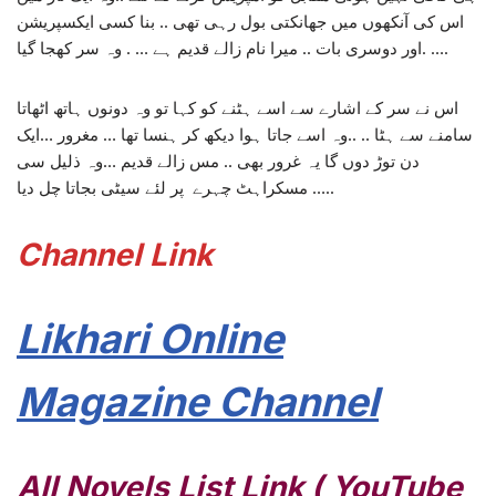
اس کی آنکھوں میں جھانکتی بول رہی تھی .. بنا کسی ایکسپریشن
.اور دوسری بات .. میرا نام زالے قدیم ہے … . وہ سر کھجا گیا ….
اس نے سر کے اشارے سے اسے ہٹنے کو کہا تو وہ دونوں ہاتھ اٹھاتا
سامنے سے ہٹا .. ..وہ اسے جاتا ہوا دیکھ کر ہنسا تھا … مغرور …ایک
دن توڑ دوں گا یہ غرور بھی .. مس زالے قدیم …وہ ذلیل سی
مسکراہٹ چہرے پر لئے سیٹی بجاتا چل دیا …..
Channel Link
Likhari Online
Magazine Channel
All Novels List Link ( YouTube