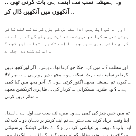
وہ ہمیشہ سب سے ایسے ہی بات کرتی تھی ..
آنکھوں میں آنکھیں ڈال کر ..
اور اس کی ایک یہی ادا مقابل کو پزل کرنے کے لئے کافی
ہوتی تھی … کیا تم میرے ساتھ ڈیٹ پر چلو گی ؟ .. زالے نے
گہری سانس بھری … وہ جوابا اسے تک رہا تھا … اور کچھ ؟
اس نے کندھے اچکا ے ..
اور مطلب ؟ .. میں کہہ چکا جو کہنا تھا … بہتر .. اگر اور کچھ نہیں
کہنا تو سامنے سے ہٹ سکتے ہو .. مجھے دیر ہو رہی ہے …یار لالا
… کیوں تم ہمیشہ مجھے اگنور کرتی ہو .. ؟.. آخر مجھ میں کیا کمی
ہے .. ؟ وہ طنزیہ مسکرائی … کردار کی … ظاہری اٹریکشن مجھے
متاثر نہیں کرتی ..
. تم میں جس چیز کی کمی ہے وہ میرے لئے سب سے اول ہے .. لہٰذا
اپنا وقت برباد کرنے سے بہتر ہے تم اپنے کریئر پر دیہان دو .. کب تک
اپنے باپ کے پیسے پر عیاشی کرتے رہو گے ؟…خالی ڈیشنگ پرسنیلٹی
ہی کافی نہیں ہوتی مقابل کو امپریس کرنے کے لئے ..وہ ایک تار میں