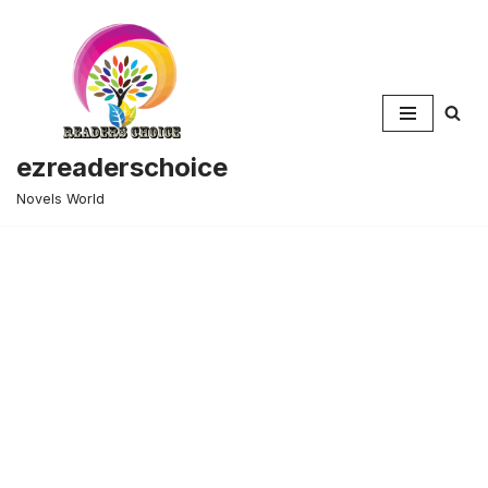
Skip
to
content
ezreaderschoice
Novels World