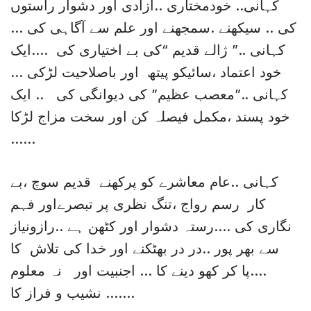
کہانی.. خودمختاری ..آزادی اور دشوار راستوں
کی .. سیکھنے .سمجھنے اور علم سے آگاہی کی …
کہانی ..” ژالے قدیم “کی بے اختیاری کی ….ایک
خود اعتماد ،سائیکو پیتھ اور باصلاحیت لڑکی …
کہانی ..”معصب عظیم” کی دیوانگی کی .. ایک
خود پسند ،مکمل فیصلہ کن اور سخت مزاج لڑکا
……
کہانی ..عام معاشرے کو پرکھنے قدیم سوچ ،بے
کار رسم رواج ،تنگ نظری پر تبصرےاور فہم
نگاری کی ….رستہ دشوار اور کٹھن ہے ..رازونیاز
سے بھر پور ..در در بھٹکنے اور خدا کی تلاش کا
….پا کر کھو دینے کا … اجنبیت اور نہ معلوم
نشیب و فراز کا …….